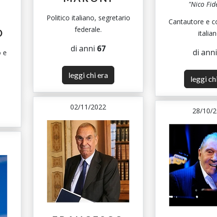
"Nico Fid
Politico italiano, segretario
Cantautore e 
federale.
D
italian
di anni
67
di ann
o e
leggi chi era
leggi ch
02/11/2022
28/10/