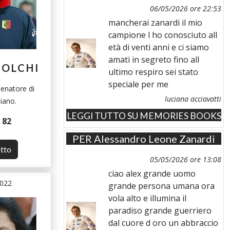
06/05/2026 ore 22:53
mancherai zanardi il mio
campione l ho conosciuto all
età di venti anni e ci siamo
amati in segreto fino all
BOLCHI
ultimo respiro sei stato
speciale per me
lenatore di
luciana acciavatti
liano.
LEGGI TUTTO SU MEMORIES BOOKS
i
82
PER
Alessandro Leone Zanardi
utto
05/05/2026 ore 13:08
ciao alex grande uomo
2022
grande persona umana ora
vola alto e illumina il
paradiso grande guerriero
dal cuore d oro un abbraccio