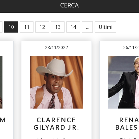
CERCA
10
11
12
13
14
...
Ultimi
28/11/2022
26/11/
AM
CLARENCE
REN
GILYARD JR.
BALE