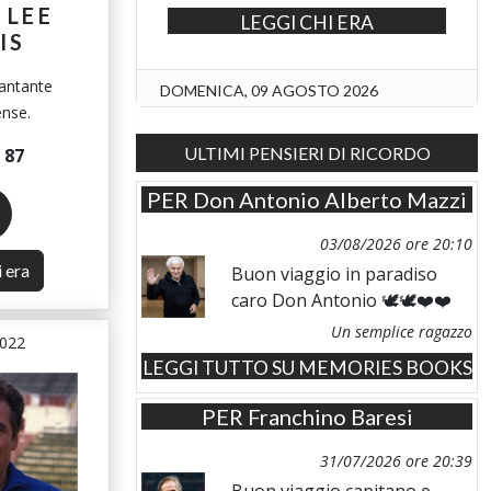
 LEE
LEGGI CHI ERA
IS
cantante
DOMENICA, 09 AGOSTO 2026
ense.
ULTIMI PENSIERI DI RICORDO
i
87
PER
Don Antonio Alberto Mazzi
03/08/2026 ore 20:10
i era
Buon viaggio in paradiso
caro Don Antonio 🕊️🕊️❤️❤️
Un semplice ragazzo
2022
LEGGI TUTTO SU MEMORIES BOOKS
PER
Franchino Baresi
31/07/2026 ore 20:39
Buon viaggio capitano e