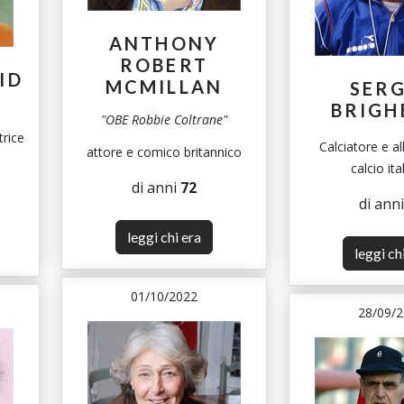
ANTHONY
ROBERT
ID
MCMILLAN
SER
BRIGH
"OBE Robbie Coltrane"
trice
Calciatore e al
attore e comico britannico
calcio ita
di anni
72
di ann
leggi chi era
leggi ch
01/10/2022
28/09/