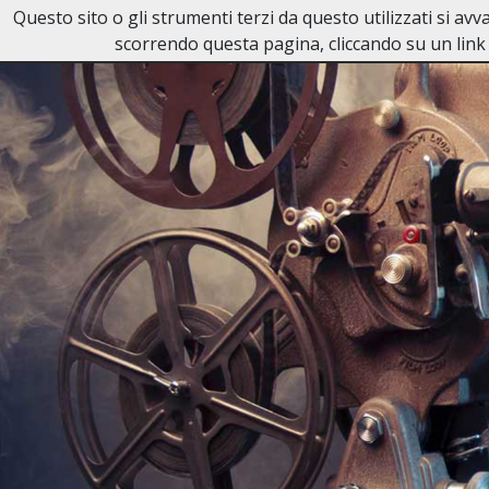
Questo sito o gli strumenti terzi da questo utilizzati si av
Necrologi Canzanella
scorrendo questa pagina, cliccando su un link 