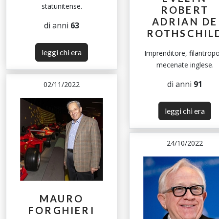
statunitense.
ROBERT
ADRIAN DE
di anni
63
ROTHSCHIL
leggi chi era
Imprenditore, filantrop
mecenate inglese.
di anni
91
02/11/2022
leggi chi era
24/10/2022
MAURO
FORGHIERI