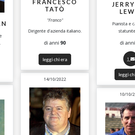
FRANCESCO
JERRY
TATÒ
LEW
"Franco"
AN
Pianista e 
Dirigente d'azienda italiano.
statunit
e
di anni
90
di ann
.
1
leggi chi era
leggi ch
14/10/2022
10/10/