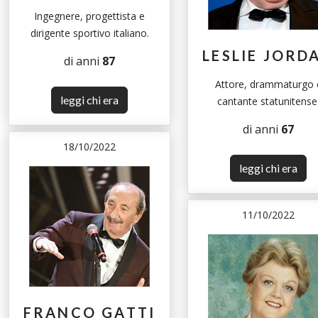
Ingegnere, progettista e
dirigente sportivo italiano.
LESLIE JORD
di anni
87
Attore, drammaturgo 
leggi chi era
cantante statunitense
di anni
67
18/10/2022
leggi chi era
11/10/2022
FRANCO GATTI