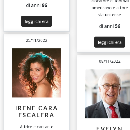
Giocatore di football
di anni
96
americano e attore
statunitense.
leggi chi era
di anni
56
25/11/2022
leggi chi era
08/11/2022
IRENE CARA
ESCALERA
Attrice e cantante
EVELYN