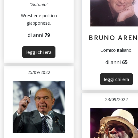
"Antonio"
Wrestler e politico
giapponese.
di anni
79
BRUNO ARE
Comico italiano.
leggi chi era
di anni
65
25/09/2022
leggi chi era
23/09/2022