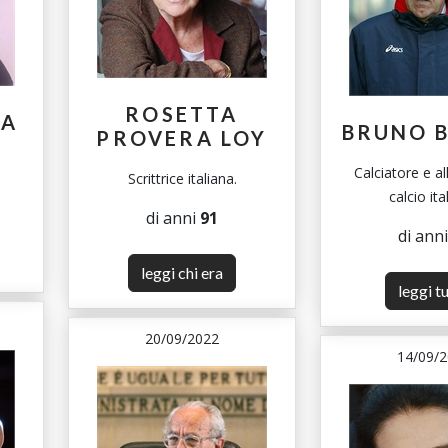
ROSETTA
NA
BRUNO 
PROVERA LOY
Calciatore e al
Scrittrice italiana.
calcio ita
di anni
91
di ann
leggi chi era
leggi t
20/09/2022
14/09/