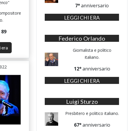
enco"
7°
anniversario
compositore
LEGGI CHI ERA
o.
i
89
Federico Orlando
i era
Giornalista e politico
italiano.
2022
12°
anniversario
LEGGI CHI ERA
Luigi Sturzo
Presbitero e politico italiano.
67°
anniversario