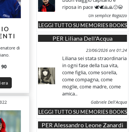
riposa in pace 🕊️🕊️🙏🙏😔😭
Un semplice Ragazzo
LEGGI TUTTO SU MEMORIES BOOKS
GIO
ENTI
PER
Liliana Dell'Acqua
lenatore di
23/06/2026 ore 01:24
liano.
Liliana sei stata straordinaria
in ogni fase della tua vita,
i
90
come figlia, come sorella,
come compagna, come
i era
moglie, come madre, come
amica...
Gabriele Dell'Acqua
2022
LEGGI TUTTO SU MEMORIES BOOKS
PER
Alessandro Leone Zanardi