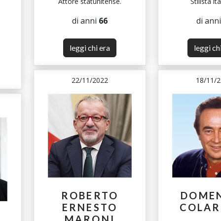
Attore statunitense.
Stilista it
di anni
66
di ann
leggi chi era
leggi ch
22/11/2022
18/11/
ROBERTO
DOME
ERNESTO
COLAR
MARONI