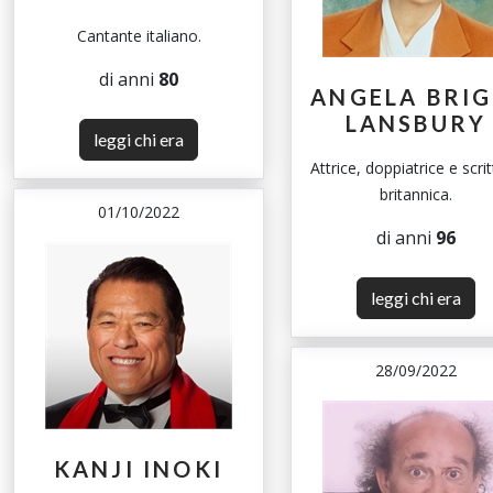
Cantante italiano.
di anni
80
ANGELA BRIG
LANSBURY
leggi chi era
Attrice, doppiatrice e scrit
britannica.
01/10/2022
di anni
96
leggi chi era
28/09/2022
KANJI INOKI