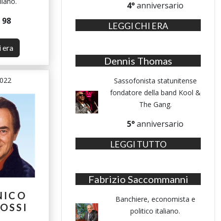
aliano.
4°
anniversario
i
98
LEGGI CHI ERA
i era
Dennis Thomas
2022
Sassofonista statunitense
fondatore della band Kool &
The Gang.
5°
anniversario
LEGGI TUTTO
Fabrizio Saccommanni
NICO
Banchiere, economista e
OSSI
politico italiano.