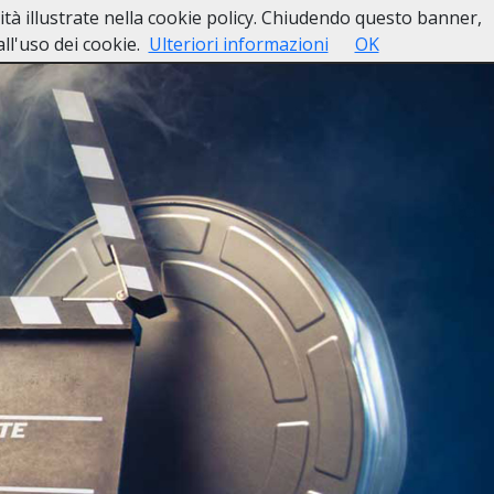
lità illustrate nella cookie policy. Chiudendo questo banner,
esso
Lutti Personaggi Pubblici
Contatti
l'uso dei cookie.
Ulteriori informazioni
OK