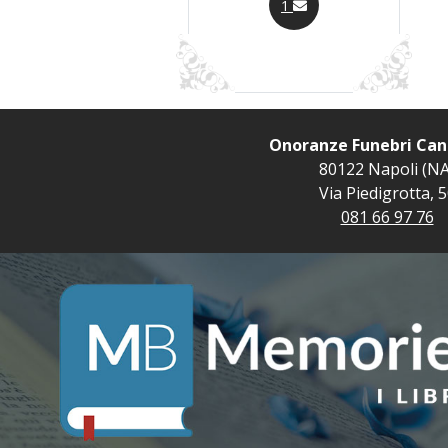
1
Onoranze Funebri Can
80122 Napoli (NA
Via Piedigrotta, 
081 66 97 76