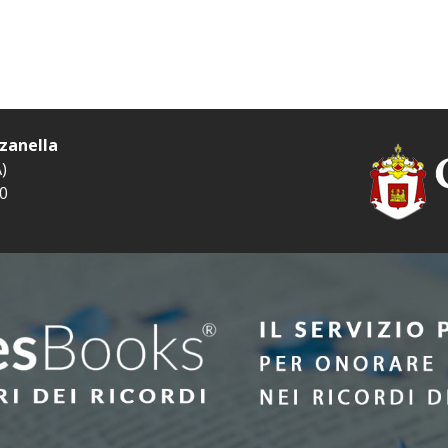
zanella
)
50