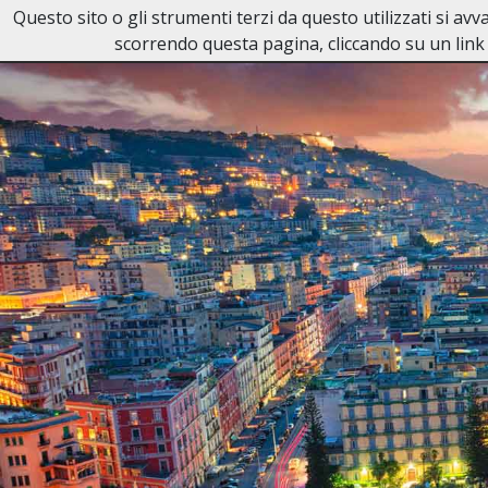
Questo sito o gli strumenti terzi da questo utilizzati si av
Necrologi Canzanella
scorrendo questa pagina, cliccando su un link 