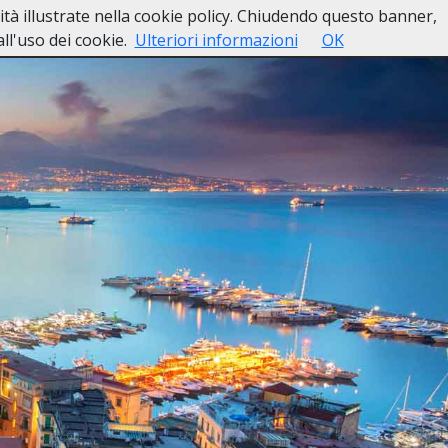
lità illustrate nella cookie policy. Chiudendo questo banner,
esso
Lutti Personaggi Pubblici
Contatti
l'uso dei cookie.
Ulteriori informazioni
OK